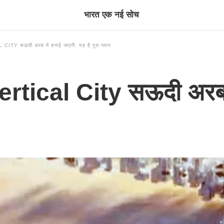
भारत एक नई सोच
CITY सऊदी अरब में बनाई जाएगी, यह है पूरा प्लान
Vertical City सऊदी अरब म