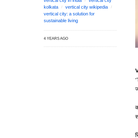
vertical city in india
vertical city
kolkata
vertical city wikipedia
vertical city: a solution for
sustainable living
4 YEARS AGO
V
‘
ज
क
स
स