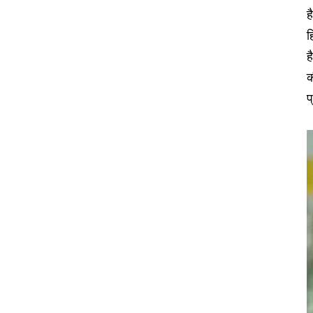
ह
ह
ह
क
प