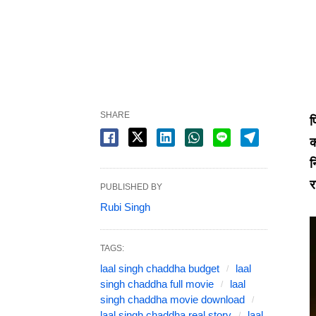
SHARE
फ
क
न
र
PUBLISHED BY
Rubi Singh
TAGS:
laal singh chaddha budget
laal
singh chaddha full movie
laal
singh chaddha movie download
laal singh chaddha real story
laal