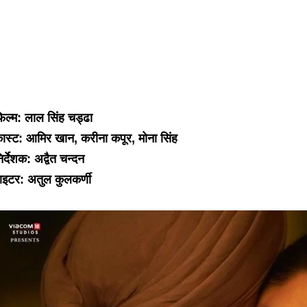
िल्म: लाल सिंह चड्ढा
ास्ट: आमिर खान, करीना कपूर, मोना सिंह
िर्देशक: अद्वैत चन्दन
ाइटर: अतुल कुलकर्णी