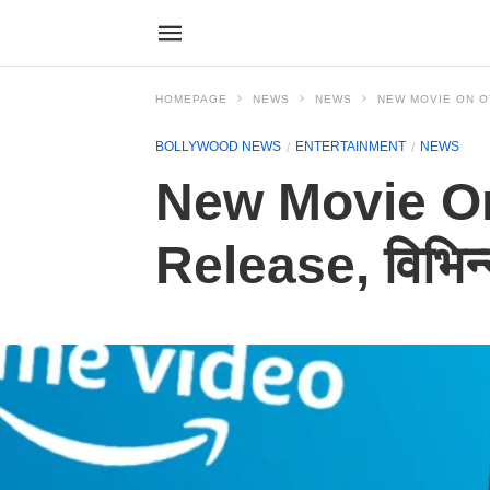
HOMEPAGE
NEWS
NEWS
NEW MOVIE ON OTT 2
BOLLYWOOD NEWS
ENTERTAINMENT
NEWS
New Movie O
Release, विभिन्न 