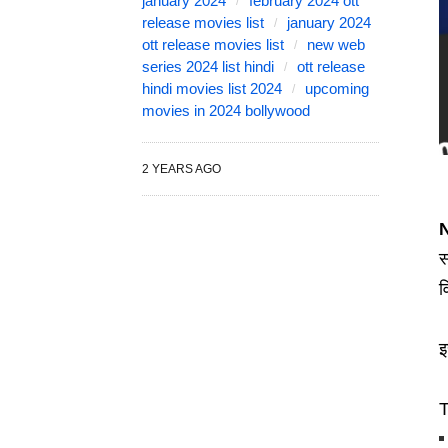
january 2024
february 2024 ott
release movies list
january 2024
ott release movies list
new web
series 2024 list hindi
ott release
hindi movies list 2024
upcoming
movies in 2024 bollywood
2 YEARS AGO
स
व
इ
T