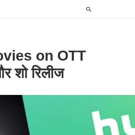
Typ
vies on OTT
your
sea
que
and
ं और शो रिलीज
hit
ente