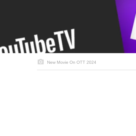
New Movie On OTT 2024