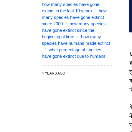
how many species have gone
extinct in the last 10 years
how
many species have gone extinct
since 2000
how many species
have gone extinct since the
beginning of time
how many
species have humans made extinct
what percentage of species
M
have gone extinct due to humans
ह
ल
4 YEARS AGO
क
क
य
म
स