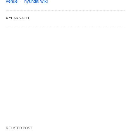
venue
hyundai wiki
4 YEARS AGO
RELATED POST