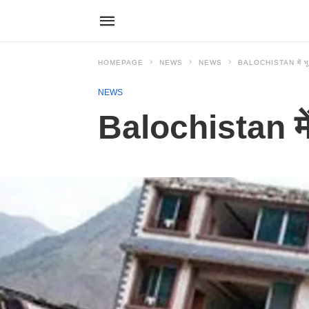
HOMEPAGE
NEWS
NEWS
BALOCHISTAN में भूकं
NEWS
Balochistan में 