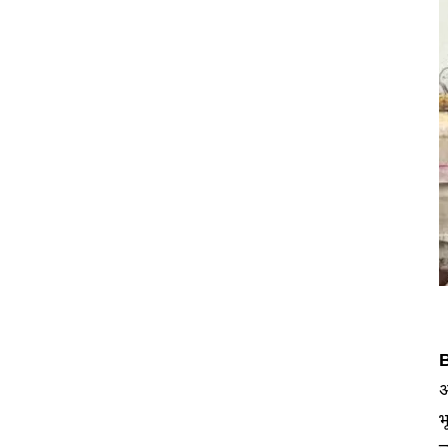
B
अ
भ