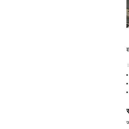
इ
र
ज