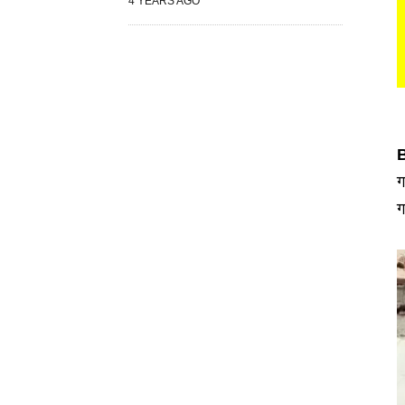
4 YEARS AGO
B
ग
ग