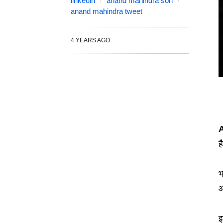
linkedin
anand mahindra son
anand mahindra tweet
4 YEARS AGO
ह
भ
औ
इ