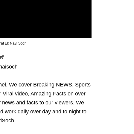
Bharat Ek Nayi Soch
ें
knaisoch
el. We cover Breaking NEWS, Sports
 Viral video, Amazing Facts on over
y news and facts to our viewers. We
 work daily over day and to night to
yiSoch