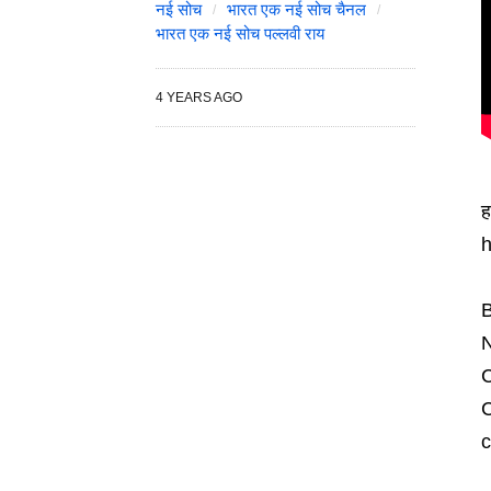
नई सोच
भारत एक नई सोच चैनल
भारत एक नई सोच पल्लवी राय
4 YEARS AGO
ह
h
B
N
C
C
c