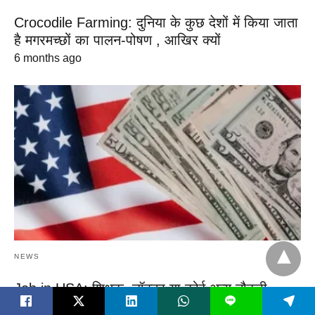
Crocodile Farming: दुनिया के कुछ देशों में किया जाता
है मगरमच्छों का पालन-पोषण , आखिर क्यों
6 months ago
NEWS
Job in USA: शिक्षक, डॉक्टर या कोई अन्य नौकरी,
L
अमेरिका में सबसे अच्छी नौकरी कौन सी है? कितनी मिलती